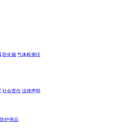
器
防化服
气体检测仪
展
社会责任
法律声明
防护用品