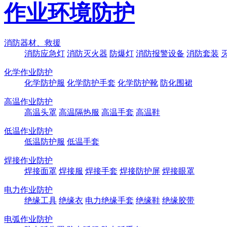
作业环境防护
消防器材、救援
消防应急灯
消防灭火器
防爆灯
消防报警设备
消防套装
化学作业防护
化学防护服
化学防护手套
化学防护靴
防化围裙
高温作业防护
高温头罩
高温隔热服
高温手套
高温鞋
低温作业防护
低温防护服
低温手套
焊接作业防护
焊接面罩
焊接服
焊接手套
焊接防护屏
焊接眼罩
电力作业防护
绝缘工具
绝缘衣
电力绝缘手套
绝缘鞋
绝缘胶带
电弧作业防护