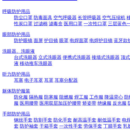
呼吸防护用品
防尘口罩
防毒面具
空气呼吸器
长管呼吸器
空气压缩机
性炭口罩
过滤棉
滤毒盒
医用口罩
一次性口罩
三层蓝色
眼部防护用品
防护眼镜
面屏
护目镜
眼罩
电焊面罩
电焊护目镜
蓝牙款
洗眼器、洗眼液
台式洗眼器
立式洗眼器
便携式洗眼器
接墙式洗眼器
顶式
液
移动推车洗眼器
听力防护用品
耳塞
电子耳罩
耳罩
耳塞分配器
躯体防护服装
防化服
隔热服
防寒服
阻燃服
焊工服
工作服
降温背心
防
服
医用腰带
医用双层加压护腰带
矫姿带
绝缘服
反光服
手部防护用品
钢丝手套
防割手套
防化手套
耐高温手套
耐低温手套
电
套
防护袖套
干箱手套
一次性手套
劳保手套
丁腈手套
乳