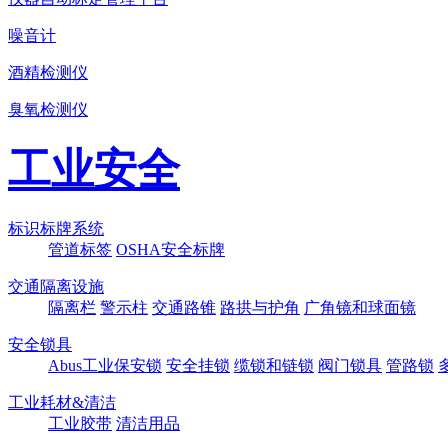
噪音计
酒精检测仪
臭氧检测仪
工业安全
标识标牌系统
管道标签
OSHA安全标牌
交通隔离设施
隔离栏
警示柱
交通路锥
路拱与护角
广角镜和球面镜
安全锁具
Abus工业保安锁
安全挂锁
缆锁和链锁
阀门锁具
管路锁
工业耗材&清洁
工业胶带
清洁用品