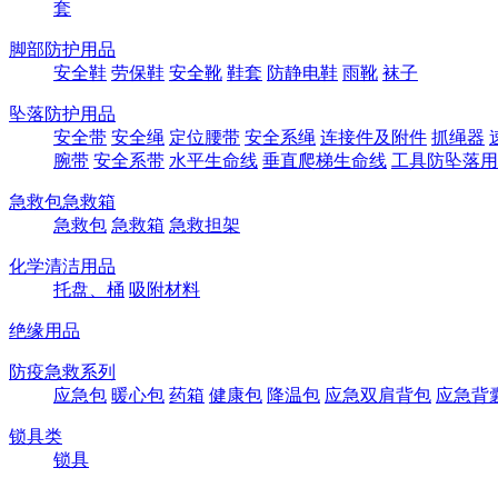
套
脚部防护用品
安全鞋
劳保鞋
安全靴
鞋套
防静电鞋
雨靴
袜子
坠落防护用品
安全带
安全绳
定位腰带
安全系绳
连接件及附件
抓绳器
腕带
安全系带
水平生命线
垂直爬梯生命线
工具防坠落用
急救包急救箱
急救包
急救箱
急救担架
化学清洁用品
托盘、桶
吸附材料
绝缘用品
防疫急救系列
应急包
暖心包
药箱
健康包
降温包
应急双肩背包
应急背
锁具类
锁具